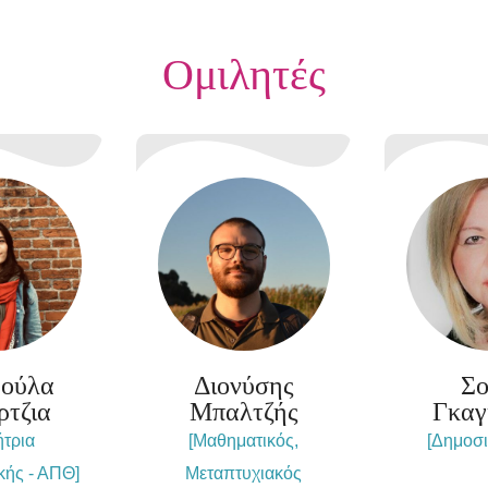
Ομιλητές
ρούλα
Διονύσης
Σο
ρτζια
Μπαλτζής
Γκαγ
ήτρια
[Μαθηματικός,
[Δημοσ
κής - ΑΠΘ]
Μεταπτυχιακός