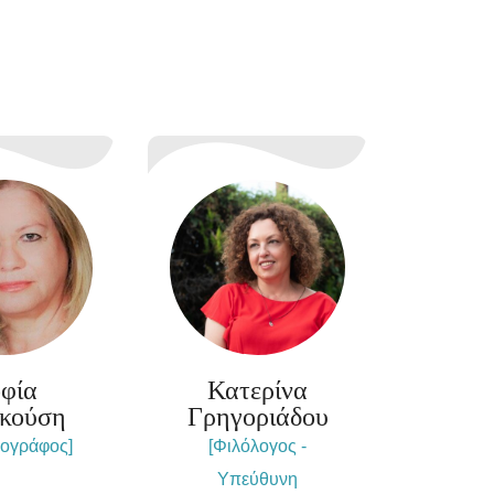
φία
Κατερίνα
κούση
Γρηγοριάδου
ιογράφος]
[Φιλόλογος -
Υπεύθυνη