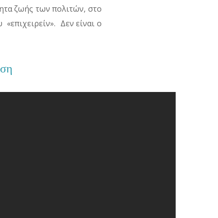
τητα ζωής των πολιτών, στο
υ «
επιχειρείν
». Δεν είναι ο
ηση