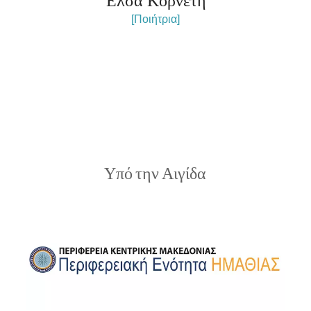
Έλσα Κορνέτη
[Ποιήτρια]
Υπό την Αιγίδα