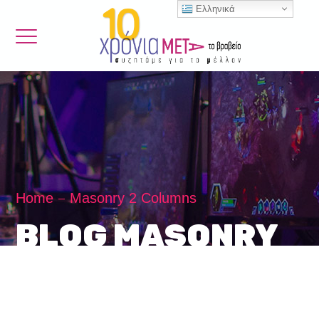
Ελληνικά
Home
Masonry 2 Columns
BLOG MASONRY