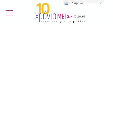
Ελληνικά
[woocommerce_my_account]